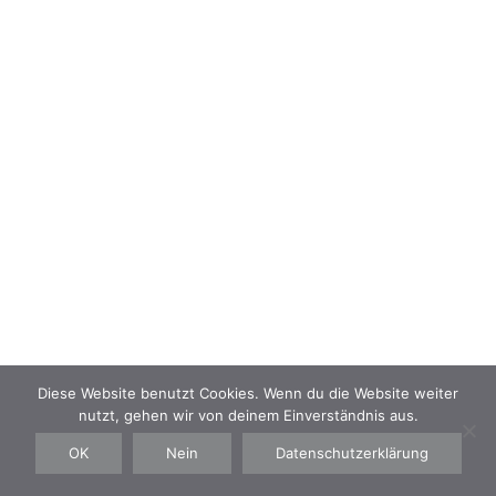
NAVIGATION
Kontakt
Impressum
Datenschutz
AGB
Diese Website benutzt Cookies. Wenn du die Website weiter
nutzt, gehen wir von deinem Einverständnis aus.
©IZABELLA BENAUER TATTOO 2019
OK
Nein
Datenschutzerklärung