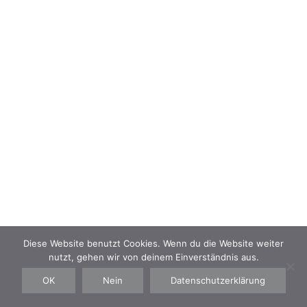
NAVIGATION
Kontakt
Impressum
Datenschutz
AGB
Diese Website benutzt Cookies. Wenn du die Website weiter
nutzt, gehen wir von deinem Einverständnis aus.
©IZABELLA BENAUER TATTOO 2019
OK
Nein
Datenschutzerklärung