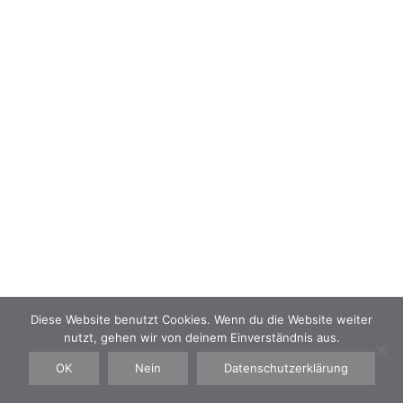
NAVIGATION
Kontakt
Impressum
Datenschutz
AGB
Diese Website benutzt Cookies. Wenn du die Website weiter
nutzt, gehen wir von deinem Einverständnis aus.
©IZABELLA BENAUER TATTOO 2019
OK
Nein
Datenschutzerklärung