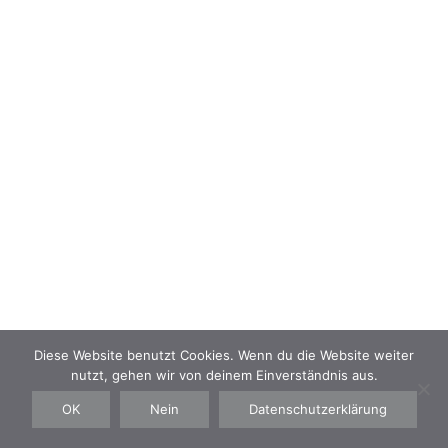
NAVIGATION
Kontakt
Impressum
Datenschutz
AGB
Diese Website benutzt Cookies. Wenn du die Website weiter
nutzt, gehen wir von deinem Einverständnis aus.
©IZABELLA BENAUER TATTOO 2019
OK
Nein
Datenschutzerklärung