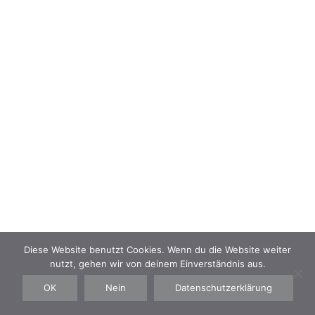
NAVIGATION
Kontakt
Impressum
Datenschutz
AGB
Diese Website benutzt Cookies. Wenn du die Website weiter
nutzt, gehen wir von deinem Einverständnis aus.
©IZABELLA BENAUER TATTOO 2019
OK
Nein
Datenschutzerklärung