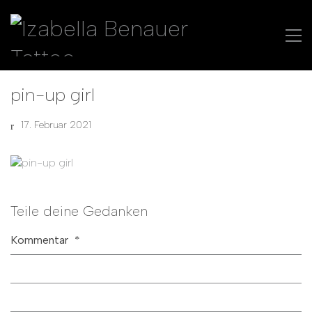
pin-up girl
17. Februar 2021
Teile deine Gedanken
Kommentar
*